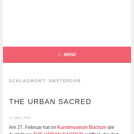
Springe
zum
Inhalt
BOCHERT
TRANSLATIONS
MENÜ
SCHLAGWORT:
AMSTERDAM
THE URBAN SACRED
10. März 2016
Am 27. Februar hat im
Kunstmuseum Bochum
die