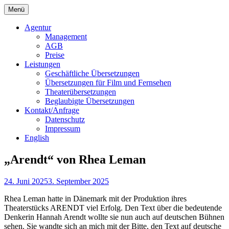
Springe
Menü
zum
Bochert Translations
Inhalt
Agentur
Management
AGB
Preise
Leistungen
Geschäftliche Übersetzungen
Übersetzungen für Film und Fernsehen
Theaterübersetzungen
Beglaubigte Übersetzungen
Kontakt/Anfrage
Datenschutz
Impressum
English
„Arendt“ von Rhea Leman
24. Juni 2025
3. September 2025
Rhea Leman hatte in Dänemark mit der Produktion ihres
Theaterstücks ARENDT viel Erfolg. Den Text über die bedeutende
Denkerin Hannah Arendt wollte sie nun auch auf deutschen Bühnen
sehen. Sie wandte sich an mich mit der Bitte, den Text auf deutsche