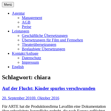
Springe
Menü
zum
Bochert Translations
Inhalt
Agentur
Management
AGB
Preise
Leistungen
Geschäftliche Übersetzungen
Übersetzungen für Film und Fernsehen
Theaterübersetzungen
Beglaubigte Übersetzungen
Kontakt/Anfrage
Datenschutz
Impressum
English
Schlagwort:
chiara
Auf der Flucht: Kinder spurlos verschwunden
20. September 2016
9. Oktober 2016
Für ARTE hat die Produktionsfirma Lavafilm eine Dokumentation
über unbegleitete Jugendliche gedreht, die nach Europa geflüchtet