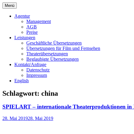
Springe
Menü
zum
Bochert Translations
Inhalt
Agentur
Management
AGB
Preise
Leistungen
Geschäftliche Übersetzungen
Übersetzungen für Film und Fernsehen
Theaterübersetzungen
Beglaubigte Übersetzungen
Kontakt/Anfrage
Datenschutz
Impressum
English
Schlagwort:
china
SPIELART – internationale Theaterproduktionen i
28. Mai 2019
28. Mai 2019