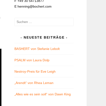
F +49 30 54713877
E henning@bochert.com
m
Suchen
nach:
NEUESTE BEITRÄGE
BASHERT von Stefanie Lebolt
PSALM von Laura Dolp
Nestroy-Preis für Eve Leigh
„Arendt“ von Rhea Leman
„Alles wie es sein soll“ von Dawn King