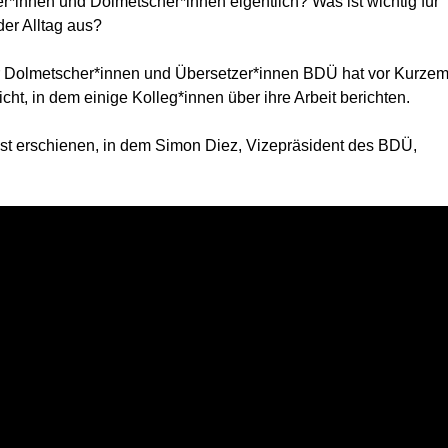
innen und Dolmetscher*innen eigentlich? Was ist wichtig für
der Alltag aus?
 Dolmetscher*innen und Übersetzer*innen BDÜ hat vor Kurze
licht, in dem einige Kolleg*innen über ihre Arbeit berichten.
ist erschienen, in dem Simon Diez, Vizepräsident des BDÜ,