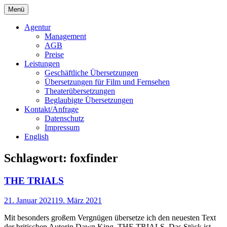
Springe
Menü
zum
Bochert Translations
Inhalt
Agentur
Management
AGB
Preise
Leistungen
Geschäftliche Übersetzungen
Übersetzungen für Film und Fernsehen
Theaterübersetzungen
Beglaubigte Übersetzungen
Kontakt/Anfrage
Datenschutz
Impressum
English
Schlagwort:
foxfinder
THE TRIALS
21. Januar 2021
19. März 2021
Mit besonders großem Vergnügen übersetze ich den neuesten Text
der britischen Autorin Dawn King, THE TRIALS. Das Stück ist