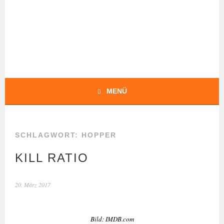
Springe
zum
Inhalt
BOCHERT
TRANSLATIONS
MENÜ
SCHLAGWORT:
HOPPER
KILL RATIO
20. März 2017
Bild: IMDB.com