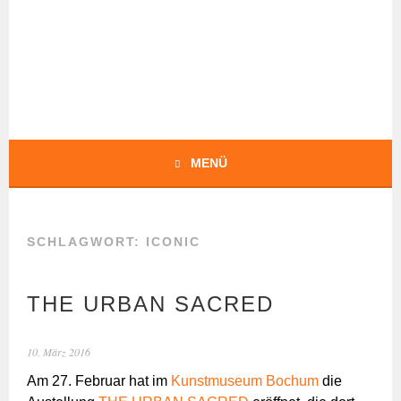
Springe
zum
Inhalt
BOCHERT
TRANSLATIONS
MENÜ
SCHLAGWORT:
ICONIC
THE URBAN SACRED
10. März 2016
Am 27. Februar hat im
Kunstmuseum Bochum
die