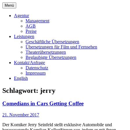
Springe
Menü
zum
Bochert Translations
Inhalt
Agentur
Management
AGB
Preise
Leistungen
Geschäftliche Übersetzungen
Übersetzungen für Film und Fernsehen
Theaterübersetzungen
Beglaubigte Übersetzungen
Kontakt/Anfrage
Datenschutz
Impressum
English
Schlagwort:
jerry
Comedians in Cars Getting Coffee
21. November 2017
Der Komiker Jerry Seinfeld stellt exklusive Automobile und
herausragende Komiker-Kolleg*innen vor, indem er mit ihnen