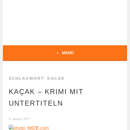
Springe
zum
Inhalt
BOCHERT
TRANSLATIONS
MENÜ
SCHLAGWORT:
KACAK
KAÇAK – KRIMI MIT
UNTERTITELN
9. Januar 2017