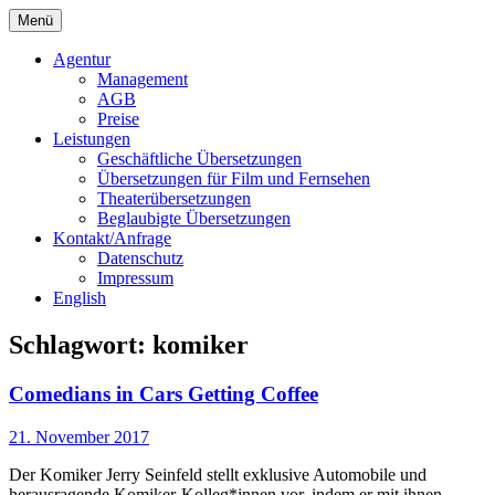
Springe
Menü
zum
Bochert Translations
Inhalt
Agentur
Management
AGB
Preise
Leistungen
Geschäftliche Übersetzungen
Übersetzungen für Film und Fernsehen
Theaterübersetzungen
Beglaubigte Übersetzungen
Kontakt/Anfrage
Datenschutz
Impressum
English
Schlagwort:
komiker
Comedians in Cars Getting Coffee
21. November 2017
Der Komiker Jerry Seinfeld stellt exklusive Automobile und
herausragende Komiker-Kolleg*innen vor, indem er mit ihnen