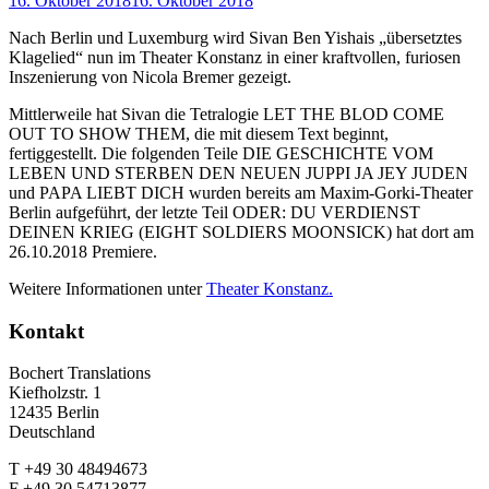
16. Oktober 2018
16. Oktober 2018
Nach Berlin und Luxemburg wird Sivan Ben Yishais „übersetztes
Klagelied“ nun im Theater Konstanz in einer kraftvollen, furiosen
Inszenierung von Nicola Bremer gezeigt.
Mittlerweile hat Sivan die Tetralogie LET THE BLOD COME
OUT TO SHOW THEM, die mit diesem Text beginnt,
fertiggestellt. Die folgenden Teile DIE GESCHICHTE VOM
LEBEN UND STERBEN DEN NEUEN JUPPI JA JEY JUDEN
und PAPA LIEBT DICH wurden bereits am Maxim-Gorki-Theater
Berlin aufgeführt, der letzte Teil ODER: DU VERDIENST
DEINEN KRIEG (EIGHT SOLDIERS MOONSICK) hat dort am
26.10.2018 Premiere.
Weitere Informationen unter
Theater Konstanz.
Kontakt
Bochert Translations
Kiefholzstr. 1
12435 Berlin
Deutschland
T +49 30 48494673
F +49 30 54713877