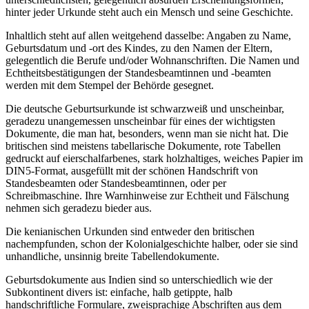
hinter jeder Urkunde steht auch ein Mensch und seine Geschichte.
Inhaltlich steht auf allen weitgehend dasselbe: Angaben zu Name,
Geburtsdatum und -ort des Kindes, zu den Namen der Eltern,
gelegentlich die Berufe und/oder Wohnanschriften. Die Namen und
Echtheitsbestätigungen der Standesbeamtinnen und -beamten
werden mit dem Stempel der Behörde gesegnet.
Die deutsche Geburtsurkunde ist schwarzweiß und unscheinbar,
geradezu unangemessen unscheinbar für eines der wichtigsten
Dokumente, die man hat, besonders, wenn man sie nicht hat. Die
britischen sind meistens tabellarische Dokumente, rote Tabellen
gedruckt auf eierschalfarbenes, stark holzhaltiges, weiches Papier im
DIN5-Format, ausgefüllt mit der schönen Handschrift von
Standesbeamten oder Standesbeamtinnen, oder per
Schreibmaschine. Ihre Warnhinweise zur Echtheit und Fälschung
nehmen sich geradezu bieder aus.
Die kenianischen Urkunden sind entweder den britischen
nachempfunden, schon der Kolonialgeschichte halber, oder sie sind
unhandliche, unsinnig breite Tabellendokumente.
Geburtsdokumente aus Indien sind so unterschiedlich wie der
Subkontinent divers ist: einfache, halb getippte, halb
handschriftliche Formulare, zweisprachige Abschriften aus dem