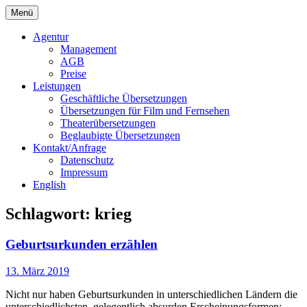
Springe
Menü
zum
Bochert Translations
Inhalt
Agentur
Management
AGB
Preise
Leistungen
Geschäftliche Übersetzungen
Übersetzungen für Film und Fernsehen
Theaterübersetzungen
Beglaubigte Übersetzungen
Kontakt/Anfrage
Datenschutz
Impressum
English
Schlagwort:
krieg
Geburtsurkunden erzählen
13. März 2019
Nicht nur haben Geburtsurkunden in unterschiedlichen Ländern die
unterschiedlichsten, gelegentlich absurden Erscheinungsformen;