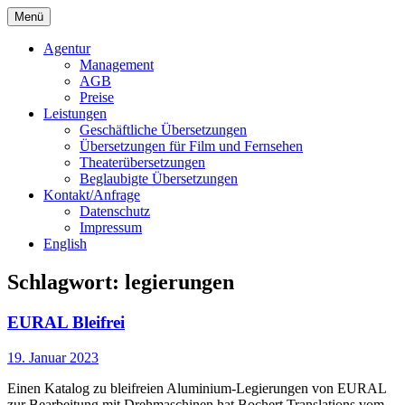
Springe
Menü
zum
Bochert Translations
Inhalt
Agentur
Management
AGB
Preise
Leistungen
Geschäftliche Übersetzungen
Übersetzungen für Film und Fernsehen
Theaterübersetzungen
Beglaubigte Übersetzungen
Kontakt/Anfrage
Datenschutz
Impressum
English
Schlagwort:
legierungen
EURAL Bleifrei
19. Januar 2023
Einen Katalog zu bleifreien Aluminium-Legierungen von EURAL
zur Bearbeitung mit Drehmaschinen hat Bochert Translations vom