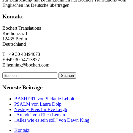
Englischen ins Deutsche übertragen.
Kontakt
Bochert Translations
Kiefholzstr. 1
12435 Berlin
Deutschland
T +49 30 48494673
F +49 30 54713877
E henning@bochert.com
Suchen
nach:
Neueste Beiträge
BASHERT von Stefanie Lebolt
PSALM von Laura Dolp
Nestroy-Preis für Eve Leigh
„Arendt“ von Rhea Leman
„Alles wie es sein soll“ von Dawn King
Kontakt