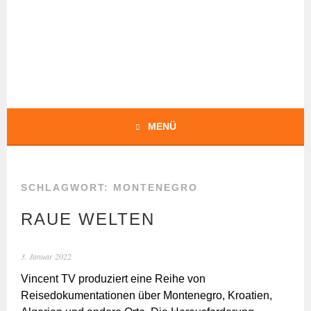
Springe
zum
Inhalt
BOCHERT
TRANSLATIONS
MENÜ
SCHLAGWORT:
MONTENEGRO
RAUE WELTEN
3. Januar 2022
Vincent TV produziert eine Reihe von
Reisedokumentationen über Montenegro, Kroatien,