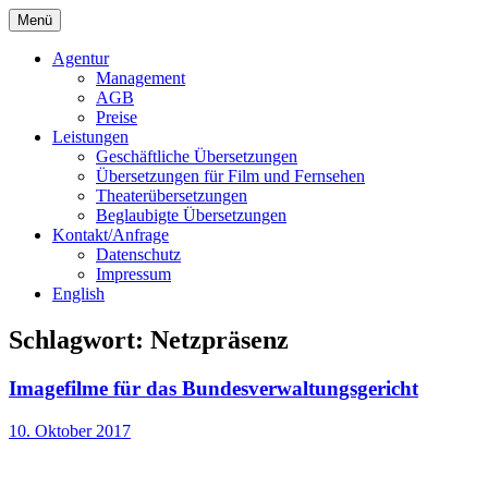
Springe
Menü
zum
Bochert Translations
Inhalt
Agentur
Management
AGB
Preise
Leistungen
Geschäftliche Übersetzungen
Übersetzungen für Film und Fernsehen
Theaterübersetzungen
Beglaubigte Übersetzungen
Kontakt/Anfrage
Datenschutz
Impressum
English
Schlagwort:
Netzpräsenz
Imagefilme für das Bundesverwaltungsgericht
10. Oktober 2017