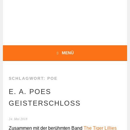
Springe
zum
Inhalt
BOCHERT
TRANSLATIONS
MENÜ
SCHLAGWORT:
POE
E. A. POES
GEISTERSCHLOSS
24. Mai 2018
Zusammen mit der berühmten Band
The Tiger Lillies