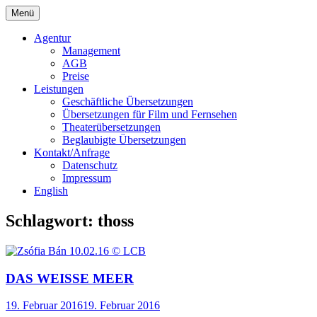
Springe
Menü
zum
Bochert Translations
Inhalt
Agentur
Management
AGB
Preise
Leistungen
Geschäftliche Übersetzungen
Übersetzungen für Film und Fernsehen
Theaterübersetzungen
Beglaubigte Übersetzungen
Kontakt/Anfrage
Datenschutz
Impressum
English
Schlagwort:
thoss
DAS WEISSE MEER
19. Februar 2016
19. Februar 2016