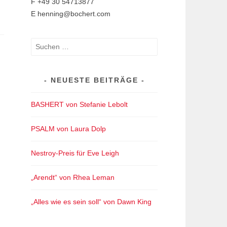
F +49 30 54713877
E henning@bochert.com
Suchen
nach:
NEUESTE BEITRÄGE
BASHERT von Stefanie Lebolt
PSALM von Laura Dolp
Nestroy-Preis für Eve Leigh
„Arendt“ von Rhea Leman
„Alles wie es sein soll“ von Dawn King