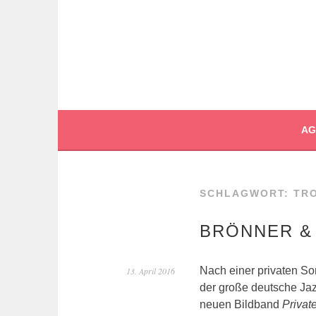
Springe
zum
Inhalt
BOCHERT TRAN
AG
SCHLAGWORT:
TR
BRÖNNER &
Nach einer privaten S
13. April 2016
der große deutsche Ja
neuen Bildband
Privat