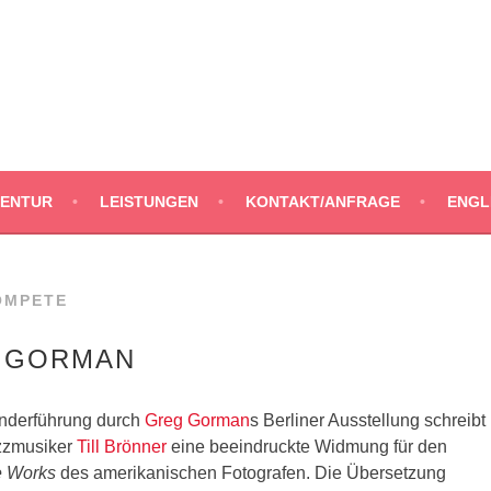
SLATIONS
ENTUR
LEISTUNGEN
KONTAKT/ANFRAGE
ENGL
OMPETE
 GORMAN
onderführung durch
Greg Gorman
s Berliner Ausstellung schreibt
zzmusiker
Till Brönner
eine beeindruckte Widmung für den
e Works
des amerikanischen Fotografen. Die Übersetzung