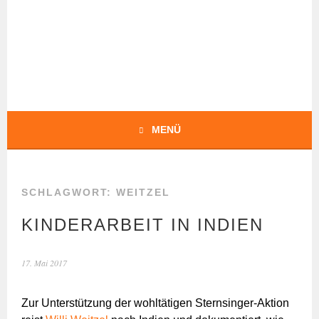
Springe
zum
Inhalt
BOCHERT
TRANSLATIONS
MENÜ
SCHLAGWORT:
WEITZEL
KINDERARBEIT IN INDIEN
17. Mai 2017
Zur Unterstützung der wohltätigen Sternsinger-Aktion