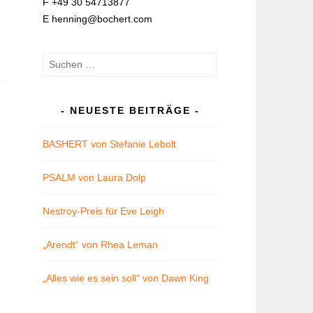
F +49 30 54713877
E henning@bochert.com
Suchen
nach:
NEUESTE BEITRÄGE
BASHERT von Stefanie Lebolt
PSALM von Laura Dolp
Nestroy-Preis für Eve Leigh
„Arendt“ von Rhea Leman
„Alles wie es sein soll“ von Dawn King