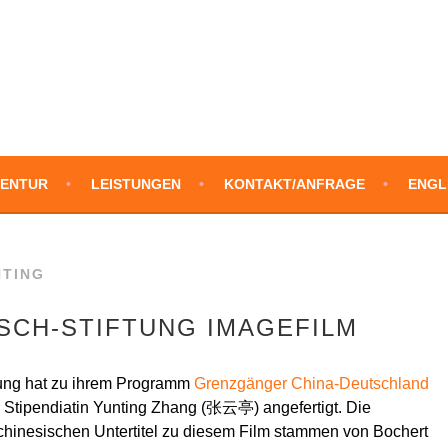
SLATIONS
ENTUR
LEISTUNGEN
KONTAKT/ANFRAGE
ENGL
NTING
SCH-STIFTUNG IMAGEFILM
tung hat zu ihrem Programm
Grenzgänger China-Deutschland
r Stipendiatin Yunting Zhang (张云亭) angefertigt. Die
chinesischen Untertitel zu diesem Film stammen von Bochert