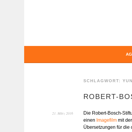
Springe
zum
Inhalt
BOCHERT TRAN
AG
SCHLAGWORT:
YU
ROBERT-BO
Die Robert-Bosch-Stif
21. März 2016
einen
Imagefilm
mit de
Übersetzungen für die 