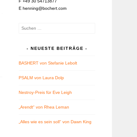
F +49 30 54713877
E henning@bochert.com
Suchen
nach:
NEUESTE BEITRÄGE
BASHERT von Stefanie Lebolt
PSALM von Laura Dolp
Nestroy-Preis für Eve Leigh
„Arendt“ von Rhea Leman
„Alles wie es sein soll“ von Dawn King