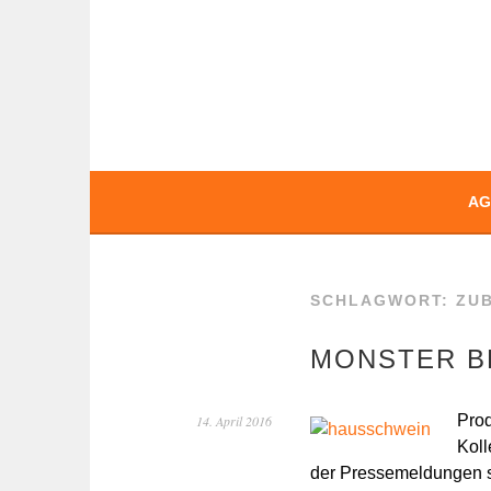
Springe
zum
Inhalt
BOCHERT TRAN
AG
SCHLAGWORT:
ZU
MONSTER B
Prod
14. April 2016
Koll
der Pressemeldungen s