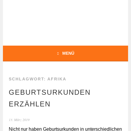
Springe
zum
Inhalt
BOCHERT
TRANSLATIONS
MENÜ
SCHLAGWORT:
AFRIKA
GEBURTSURKUNDEN
ERZÄHLEN
13. März 2019
Nicht nur haben Geburtsurkunden in unterschiedlichen