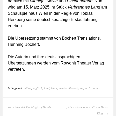
nämlich mit
Midnight Movie
und
Flächenbrand
. Nun
wird am 15. März 2025 ihr Stück
Verbranntes Land
am
Schauspielhaus Wien in der Regie von Tobias
Herzberg seine deutschsprachige Erstaufführung
erleben.
Die Übersetzung stammt von Bochert Translations,
Henning Bochert.
Die Autorin und ihre deutschsprachigen
Übersetzungen werden vom Rowohlt Theater Verlag
vertreten.
Schlagwort:
bühne
,
englisch
,
land
,
leigh
,
theater
,
übersetzung
,
verbranntes
BEITRAGS-
Untertitel The Magic of Hands
„Alles wie es sein soll“ von Dawn
NAVIGATION
King