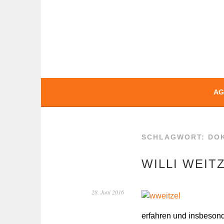
Springe
zum
Inhalt
BOCHERT TRAN
AG
SCHLAGWORT:
DO
WILLI WEITZ
28. Juni 2016
erfahren und insbesond