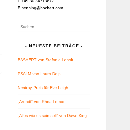
F +49 30 54713877
E henning@bochert.com
Suchen
nach:
NEUESTE BEITRÄGE
BASHERT von Stefanie Lebolt
PSALM von Laura Dolp
Nestroy-Preis für Eve Leigh
„Arendt“ von Rhea Leman
„Alles wie es sein soll“ von Dawn King