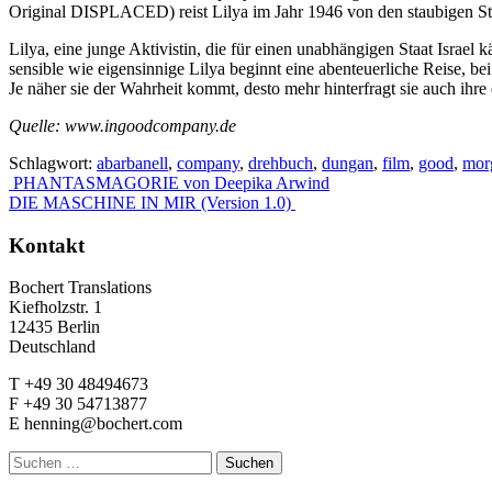
Original DISPLACED) reist Lilya im Jahr 1946 von den staubigen Str
Lilya, eine junge Aktivistin, die für einen unabhängigen Staat Israe
sensible wie eigensinnige Lilya beginnt eine abenteuerliche Reise, be
Je näher sie der Wahrheit kommt, desto mehr hinterfragt sie auch ihr
Quelle: www.ingoodcompany.de
Schlagwort:
abarbanell
,
company
,
drehbuch
,
dungan
,
film
,
good
,
mor
Beitrags-
PHANTASMAGORIE von Deepika Arwind
DIE MASCHINE IN MIR (Version 1.0)
Navigation
Kontakt
Bochert Translations
Kiefholzstr. 1
12435 Berlin
Deutschland
T +49 30 48494673
F +49 30 54713877
E henning@bochert.com
Suchen
nach: