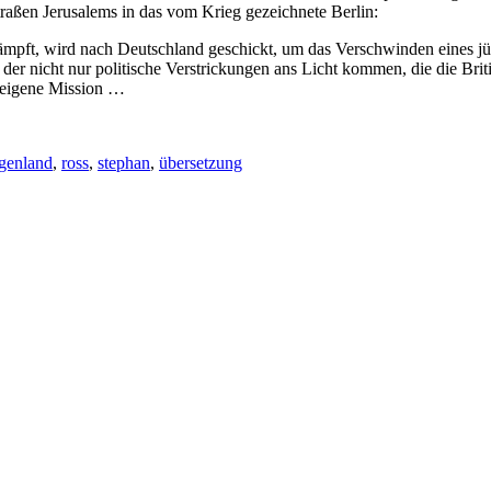
aßen Jerusalems in das vom Krieg gezeichnete Berlin:
l kämpft, wird nach Deutschland geschickt, um das Verschwinden eines j
i der nicht nur politische Verstrickungen ans Licht kommen, die die Br
e eigene Mission …
genland
,
ross
,
stephan
,
übersetzung