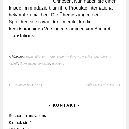
Orthesen. Nun haben sie einen
Imagefilm produziert, um ihre Produkte international
bekannt zu machen. Die Übersetzungen der
Sprechertexte sowie der Untertitel für die
fremdsprachigen Versionen stammen von Bochert
Translations.
Schlagwort:
beate
,
film
,
fior
,
gentz
,
image
,
orthesen
,
sprecher
,
sprechertexte
,
technik
,
übersetzung
,
untertitel
,
werbung
BEITRAGS-
Monster bei CYBEX
Willi Weitzel in Kenia
NAVIGATION
KONTAKT
Bochert Translations
Kiefholzstr. 1