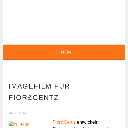
Springe
zum
Inhalt
BOCHERT
TRANSLATIONS
MENÜ
IMAGEFILM FÜR
FIOR&GENTZ
14. April 2016
Fior&Gentz
entwickeln