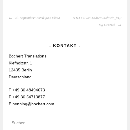
BEITRAGS-
20. September: Streik fürs Klima
ITHAKA von Andrea Stolowitz jetzt
NAVIGATION
auf Deutsch
KONTAKT
Bochert Translations
Kiefholzstr. 1
12435 Berlin
Deutschland
T +49 30 48494673
F +49 30 54713877
E henning@bochert.com
Suchen
nach: