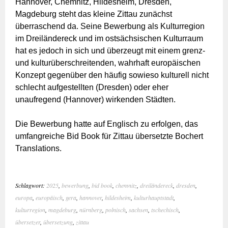
Hannover, Chemnitz, Hildesheim, Dresden,
Magdeburg steht das kleine Zittau zunächst
überraschend da. Seine Bewerbung als Kulturregion
im Dreiländereck und im ostsächsischen Kulturraum
hat es jedoch in sich und überzeugt mit einem grenz-
und kulturüberschreitenden, wahrhaft europäischen
Konzept gegenüber den häufig sowieso kulturell nicht
schlecht aufgestellten (Dresden) oder eher
unaufregend (Hannover) wirkenden Städten.
Die Bewerbung hatte auf Englisch zu erfolgen, das
umfangreiche Bid Book für Zittau übersetzte Bochert
Translations.
Schlagwort:
2025
,
bewerbung
,
bid book
,
chemnitz
,
dreiländereck
,
dresden
,
europa
,
europäisch
,
gera
,
hannover
,
hildesheim
,
kulturhauptstadt
,
kulturregion
,
magdeburg
,
nürnberg
,
polnisch
,
sachsen
,
tschechisch
,
übersetzer
,
übersetzung
,
zittau